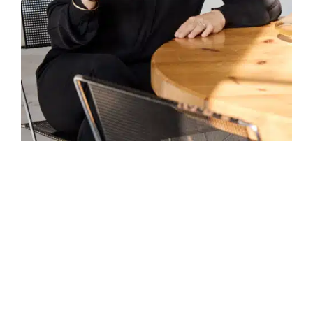
Om Tone Veseth Furuholmen:
Tone ble Norges 7. Master of Wine i 2024 og
jobber som Senior Produktsjef i Vinmonopolet
med ansvar for Hellas, Italia, Spania, Portugal
og Libanon. Hun underviser sommelierer og
WSET Diploma studenter ved Kulinarisk