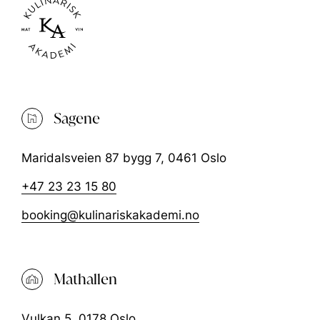
Det tas forbehold om nok påmeldte for
gjennomføring av kurset.
Du er velkommen til å kjøpe drikke før kurset.
Du vil motta en velkomstmail ca. en uke før
kurset.
Sagene
Vi minner om våre generelle
betingelser
.
Maridalsveien 87 bygg 7, 0461 Oslo
+47 23 23 15 80
booking@kulinariskakademi.no
Mathallen
Vulkan 5, 0178 Oslo