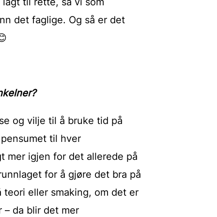
agt til rette, så vi som
n det faglige. Og så er det
😊
inkelner?
e og vilje til å bruke tid på
 pensumet til hver
t mer igjen for det allerede på
runnlaget for å gjøre det bra på
 teori eller smaking, om det er
 – da blir det mer