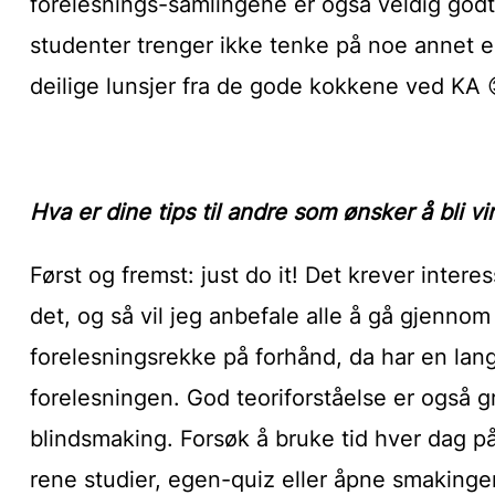
forelesnings-samlingene er også veldig godt l
studenter trenger ikke tenke på noe annet en
deilige lunsjer fra de gode kokkene ved KA 
Hva er dine tips til andre som ønsker å bli v
Først og fremst: just do it! Det krever interess
det, og så vil jeg anbefale alle å gå gjennom
forelesningsrekke på forhånd, da har en lang
forelesningen. God teoriforståelse er også g
blindsmaking. Forsøk å bruke tid hver dag på
rene studier, egen-quiz eller åpne smakinger