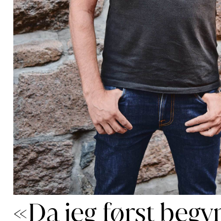
«Da jeg først begy