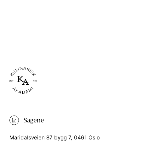
JAN VI
IVER JENSEN
GREG
Sagene
Maridalsveien 87 bygg 7, 0461 Oslo