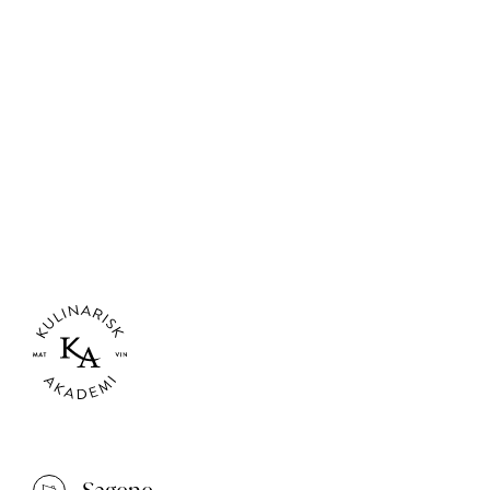
Nyhetsbrev for
vinentusiaster
Meld deg på