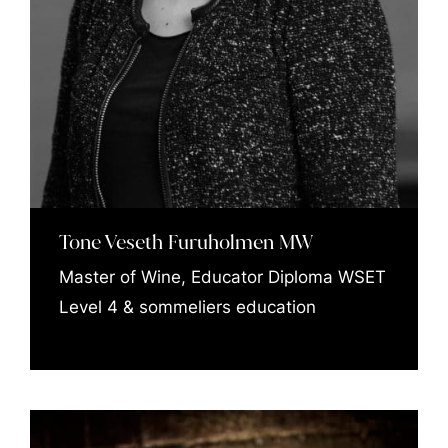
forbehold om minimum 15 deltakere for å
gjennomføre turen. I 2025 går studieturen til
Tyskland uke 21. Studentene må selv dekke
utgifter til reise, opphold, bespisning etc. Dette
er estimert til ca. 8000 kr i dobbeltrom.
Tone Veseth Furuholmen MW
Master of Wine, Educator Diploma WSET
Level 4 & sommeliers education