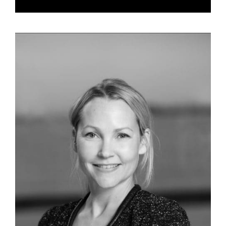
varighet (dag 1) og en teoretisk prøve over fem
timer (dag 2). Praktisk eksamen er en
blindsmaking av 6 produkter og teller 30% av
total karakter. Vi benytter karakterskala fra A til
E for bestått (der A er høyeste karakter og E er
laveste) og F for ikke bestått.
Studietur:
For studenter som ønsker å lære mer
om vinproduksjon tilbyr vi en studietur til en
vinproduserende region. Dette er en unik sjanse
til å få førstehånds kunnskap om vindyrking og
vinproduksjon. Turen inneholder besøk på
vingårder og foredrag holdt av dyktige aktører.
Deltakelse er frivillig og påmelding gjøres
forløpende, senest på første samling. Vi tar